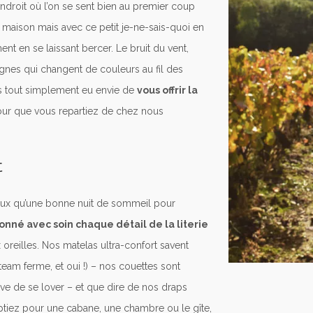
endroit où l’on se sent bien au premier coup
a maison mais avec ce petit je-ne-sais-quoi en
t en se laissant bercer. Le bruit du vent,
ignes qui changent de couleurs au fil des
s tout simplement eu envie de
vous offrir la
ur que vous repartiez de chez nous
t
ieux qu’une bonne nuit de sommeil pour
onné avec soin chaque détail de la literie
oreilles. Nos matelas ultra-confort savent
 team ferme, et oui !) – nos couettes sont
 de se lover – et que dire de nos draps
ptiez pour une cabane, une chambre ou le gîte,