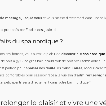
 de massage jusqu’à vous
et vous masse directement dans une sall
es proposés par Elodie,
c’est juste ici
.
faits du
spa nordique
?
nos tiny houses, vous aurez le plaisir de
découvrir le
spa nordique
de bois à 37°C, ce gros bain chaud tout de bois vêtu semblable à un 
 est parfaite pour
apaiser vos douleurs musculaires
, l’odeur caract
cs confortables pour s’asseoir face à la vue afin d’
admirer les vign
 petit apéritif servi directement dans votre bain nordique ?
rolonger le plaisir et vivre une v