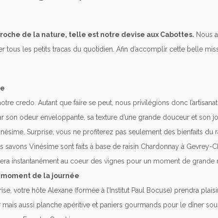
roche de la nature, telle est notre devise aux Cabottes.
Nous av
tous les petits tracas du quotidien. Afin d’accomplir cette belle miss
me
notre credo. Autant que faire se peut, nous privilégions donc l’artisan
 par son odeur enveloppante, sa texture d’une grande douceur et son
sime. Surprise, vous ne profiterez pas seulement des bienfaits du rai
es savons Vinésime sont faits à base de raisin Chardonnay à Gevrey-C
rtera instantanément au coeur des vignes pour un moment de grande r
 moment de la journée
ise, votre hôte Alexane (formée à l’Institut Paul Bocuse) prendra plais
 mais aussi planche apéritive et paniers gourmands pour le dîner sou