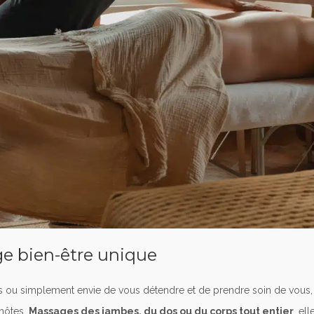
e bien-être unique
es ou simplement envie de vous détendre et de prendre soin de vou
hôtes.
Massages des jambes, du dos ou du corps tout entier
, el