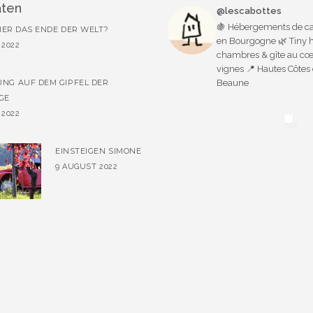
äten
@lescabottes
🍇 Hébergements de ca
HIER DAS ENDE DER WELT?
en Bourgogne 🌿 Tiny 
 2022
chambres & gîte au cœ
vignes 📍 Hautes Côtes
NG AUF DEM GIPFEL DER
Beaune
GE
 2022
EINSTEIGEN SIMONE
9 AUGUST 2022