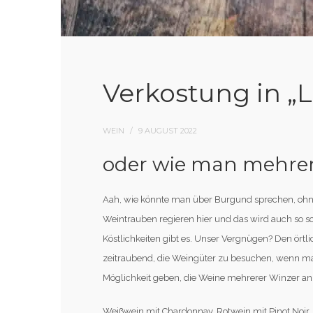
Verkostung in „
WEIN
9 AUGUST 2022
oder wie man mehrer
Aah, wie könnte man über Burgund sprechen, ohne 
Weintrauben regieren hier und das wird auch so s
Köstlichkeiten gibt es. Unser Vergnügen? Den ört
zeitraubend, die Weingüter zu besuchen, wenn man n
Möglichkeit geben, die Weine mehrerer Winzer an e
Weißwein mit Chardonnay, Rotwein mit Pinot Noir