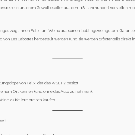
iationsreise in unserem Gewölbekeller aus dem 18. Jahrhundert vorstellen m
ges zeigt Ihnen Felix fünf Weine aus seinen Lieblingsweingütern. Garantier
von Les Cabottes hergestellt werden (und sie werden größtenteils direkt in 
tungstipps von Felix, der das WSET 2 besitzt.
n einem Ort kennen (und ohne das Auto zu nehmen).
Weine zu Kellereipreisen kaufen.
hen?