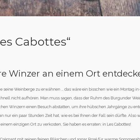
Les Cabottes“
e Winzer an einem Ort entdeck
seine Weinberge zu erwähnen … das wäre ein bisschen wie ein Montag in d
chnell nicht aufhören. Man muss sagen, dass der Ruhm des Burgunder Wein
lichen Winzern einen Besuch abstatten, um ihre hübschen Jahrgänge zu entd
ur ein paar Stunden Zeit hat, wie es bei Ihnen der Fall sein dürfte. Also 
inem einzigen Ort zu verkosten, Sie haben es erraten: in Les Cabottes!
, Crémant mit seinen feinen Bläschen und sogar Rosé für warme Sommerabe