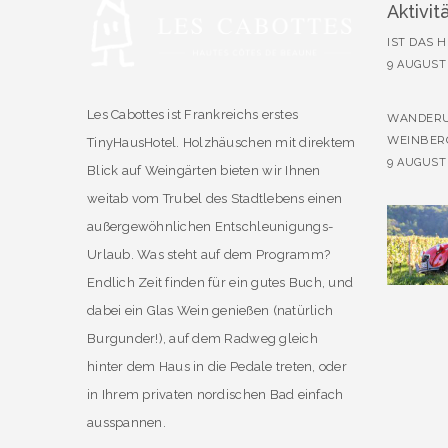
Aktivit
IST DAS 
9 AUGUST
Les Cabottes ist Frankreichs erstes
WANDERU
WEINBER
TinyHausHotel. Holzhäuschen mit direktem
9 AUGUST
Blick auf Weingärten bieten wir Ihnen
weitab vom Trubel des Stadtlebens einen
außergewöhnlichen Entschleunigungs-
Urlaub. Was steht auf dem Programm?
Endlich Zeit finden für ein gutes Buch, und
dabei ein Glas Wein genießen (natürlich
Burgunder!), auf dem Radweg gleich
hinter dem Haus in die Pedale treten, oder
in Ihrem privaten nordischen Bad einfach
ausspannen.