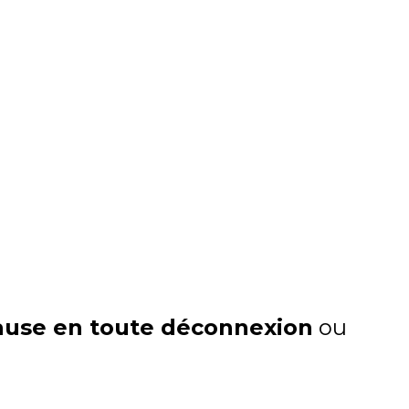
s aux Cabottes ⚡️
ause en toute déconnexion
ou