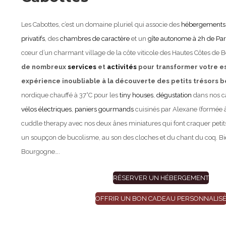
Les Cabottes, c’est un domaine pluriel qui associe des
hébergements i
privatifs
, des
chambres de caractère
et un
gîte autonome à 2h de Par
cœur d’un charmant village de la côte viticole des Hautes Côtes de
de nombreux
services
et
activités
pour transformer votre 
expérience inoubliable à la découverte des petits trésors 
nordique chauffé à 37°C pour les
tiny houses
,
dégustation
dans nos c
vélos électriques
,
paniers gourmands
cuisinés par Alexane (formée à 
cuddle therapy avec nos deux ânes miniatures qui font craquer petits
un soupçon de bucolisme, au son des cloches et du chant du coq. B
Bourgogne….
RÉSERVER UN HÉBERGEMENT
OFFRIR UN BON CADEAU PERSONNALIS