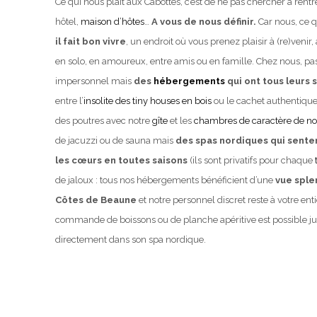
Ce qui nous plait aux Cabottes, c’est de ne pas chercher à rentr
hôtel,
maison d’hôtes
…
A vous de nous définir.
Car nous, ce q
il fait bon vivre
, un endroit où vous prenez plaisir à (re)venir
en solo, en amoureux, entre amis ou en famille. Chez nous, 
impersonnel mais
des
hébergements
qui ont tous leurs 
entre l’
insolite des tiny houses en bois
ou le cachet authentique d
des poutres avec notre
gîte
et les
chambres de caractère de no
de jacuzzi ou de sauna mais
des spas nordiques qui senten
les cœurs en toutes saisons
(ils sont privatifs pour chaque
de jaloux : tous nos hébergements bénéficient d’une
vue sple
Côtes de Beaune
et notre personnel discret reste à votre enti
commande de boissons ou de planche apéritive est possible jusq
directement dans son spa nordique.