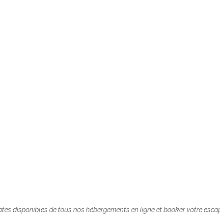
et et modernité
Un
gîte
pour
HOTES
dates disponibles de tous nos hébergements en ligne et booker votre es