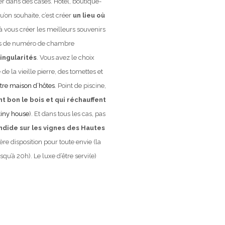
er dans des cases. Hôtel, boutique-
u’on souhaite, c’est créer
un lieu où
, à vous créer les meilleurs souvenirs
pas de numéro de chambre
4
singularités
. Vous avez le choix
e la vieille pierre, des tomettes et
tre maison d’hôtes
. Point de piscine,
t bon le bois et qui réchauffent
TINY HOUSES
tiny house
). Et dans tous les cas, pas
ndide sur les vignes des Hautes
ère disposition pour toute envie (la
u’à 20h). Le luxe d’être servi(e)