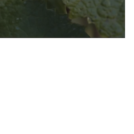
tère
rgogne