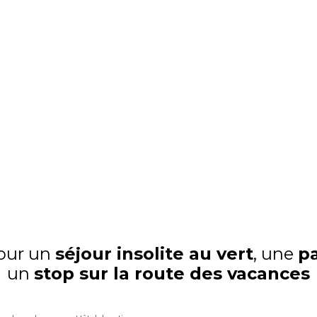
deux bornes de recharge électrique sont désormais disponible
our un
séjour insolite
au vert
, une
p
un
stop sur la route des vacances