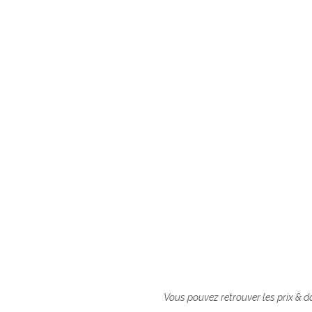
Des chambres
qui allient cach
RÉSERVER VOTRE CHAMBRE D’
Vous pouvez retrouver les prix & 