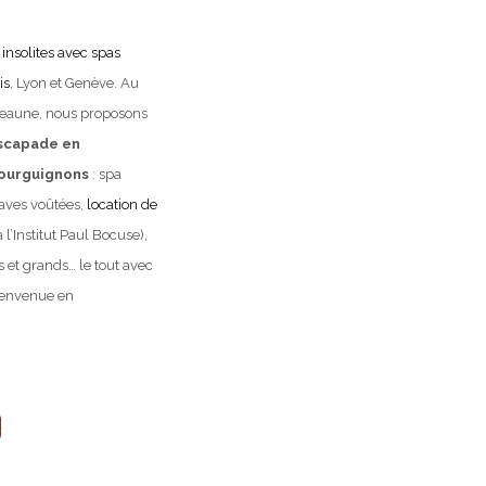
nsolites avec spas
LES CABANES
is
, Lyon et Genève. Au
Tiny houses avec spa
 Beaune, nous proposons
escapade en
bourguignons
: spa
aves voûtées,
location de
l’Institut Paul Bocuse),
 et grands… le tout avec
ienvenue en
LA FERMETTE
É
Gîte autonome