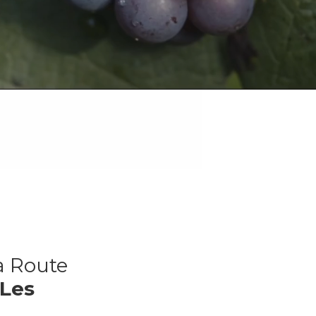
ergements dE carac
ein coeur de la Bou
a Route
Les