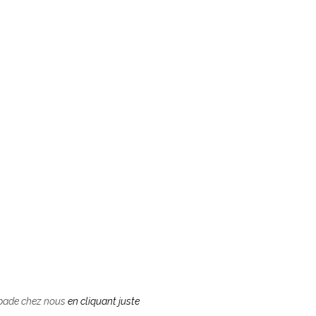
 un séjour bucolique
en toute
indépendance
RÉSERVER VOTRE GITE
capade chez nous
en cliquant juste