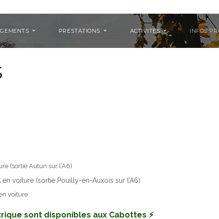
RGEMENTS
PRESTATIONS
ACTIVITÉS
INFOS PR
S
re (sortie Autun sur l’A6)
n voiture (sortie Pouilly-en-Auxois sur l’A6)
en voiture
ique sont disponibles aux Cabottes ⚡️