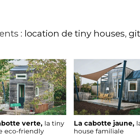
nts :
location de tiny houses
,
gi
botte verte,
la tiny
La cabotte jaune,
l
 eco-friendly
house familiale