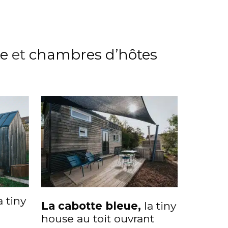
te
et
chambres d’hôtes
a tiny
La cabotte bleu
e
,
la tiny
house au toit ouvrant