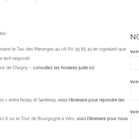
tes :
N
enaire le Taxi des Maranges au 06 60 39 85 45 en signalant que
Vot
 tarif négocié)
gare de Chagny –
consultez les horaires juste ici
)
Votr
es » entre Nolay et Santenay,
voici l’itinéraire pour rejoindre les
Votr
élo 6 ou le Tour de Bourgogne à Vélo,
voici l’itinéraire pour nous