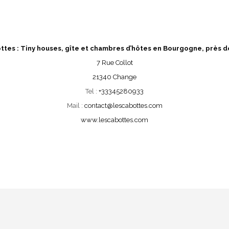
ttes : Tiny houses, gîte et chambres d’hôtes en Bourgogne, près 
7 Rue Collot
21340 Change
Tel :
+33345280933
Mail :
contact@lescabottes.com
www.lescabottes.com