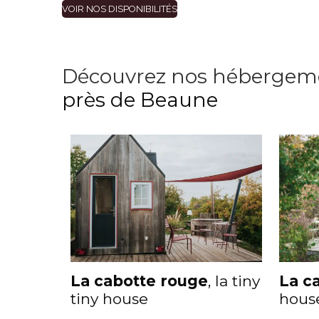
VOIR NOS DISPONIBILITÉS
Découvrez nos hébergeme
près de Beaune
La cabotte rouge
, la tiny
La ca
tiny house
house