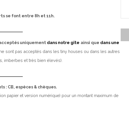
ts se font entre 8h et 11h.
t acceptés uniquement
dans notre gîte
ainsi que
dans une
 ne sont pas acceptés dans les tiny houses ou dans les autres
, imberbes et très bien élevés).
s : CB, espèces & chèques.
ion papier et version numérique) pour un montant maximum de