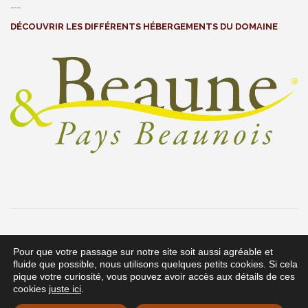
---
DÉCOUVRIR LES DIFFÉRENTS HÉBERGEMENTS DU DOMAINE
Les Cabottes | 7 rue Collot, 21340 Change, France | Tél : 03 45
Pour que votre passage sur notre site soit aussi agréable et
fluide que possible, nous utilisons quelques petits cookies. Si cela
28 09 33
pique votre curiosité, vous pouvez avoir accès aux détails de ces
Infos pratiques
|
Conditions générales de vente
|
Mentions légales
cookies
juste ici
.
© 2022
Digikap