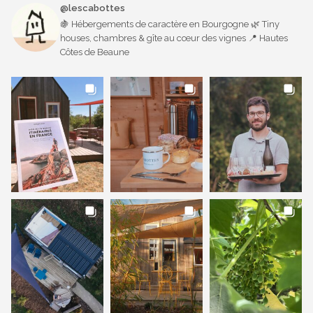
@lescabottes
🍇 Hébergements de caractère en Bourgogne 🌿 Tiny
houses, chambres & gîte au cœur des vignes 📍 Hautes
Côtes de Beaune