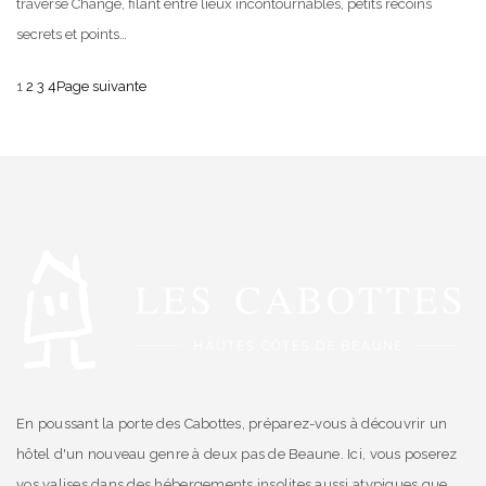
traverse Change, filant entre lieux incontournables, petits recoins
secrets et points…
1
2
3
4
Page suivante
En poussant la porte des Cabottes, préparez-vous à découvrir un
hôtel d'un nouveau genre à deux pas de Beaune. Ici, vous poserez
vos valises dans des hébergements insolites aussi atypiques que